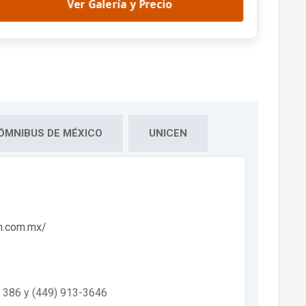
Ver Galería y Precio
ÓMNIBUS DE MÉXICO
UNICEN
tn.com.mx/
 386 y (449) 913-3646