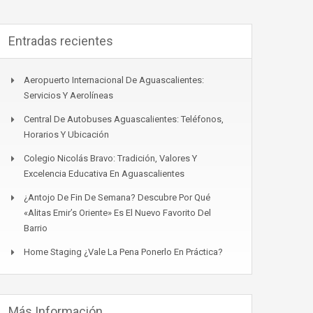
Entradas recientes
Aeropuerto Internacional De Aguascalientes:
Servicios Y Aerolíneas
Central De Autobuses Aguascalientes: Teléfonos,
Horarios Y Ubicación
Colegio Nicolás Bravo: Tradición, Valores Y
Excelencia Educativa En Aguascalientes
¿Antojo De Fin De Semana? Descubre Por Qué
«Alitas Emir’s Oriente» Es El Nuevo Favorito Del
Barrio
Home Staging ¿Vale La Pena Ponerlo En Práctica?
Más Información